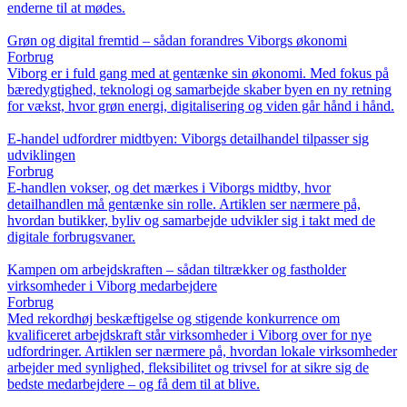
enderne til at mødes.
Grøn og digital fremtid – sådan forandres Viborgs økonomi
Forbrug
Viborg er i fuld gang med at gentænke sin økonomi. Med fokus på
bæredygtighed, teknologi og samarbejde skaber byen en ny retning
for vækst, hvor grøn energi, digitalisering og viden går hånd i hånd.
E-handel udfordrer midtbyen: Viborgs detailhandel tilpasser sig
udviklingen
Forbrug
E-handlen vokser, og det mærkes i Viborgs midtby, hvor
detailhandlen må gentænke sin rolle. Artiklen ser nærmere på,
hvordan butikker, byliv og samarbejde udvikler sig i takt med de
digitale forbrugsvaner.
Kampen om arbejdskraften – sådan tiltrækker og fastholder
virksomheder i Viborg medarbejdere
Forbrug
Med rekordhøj beskæftigelse og stigende konkurrence om
kvalificeret arbejdskraft står virksomheder i Viborg over for nye
udfordringer. Artiklen ser nærmere på, hvordan lokale virksomheder
arbejder med synlighed, fleksibilitet og trivsel for at sikre sig de
bedste medarbejdere – og få dem til at blive.