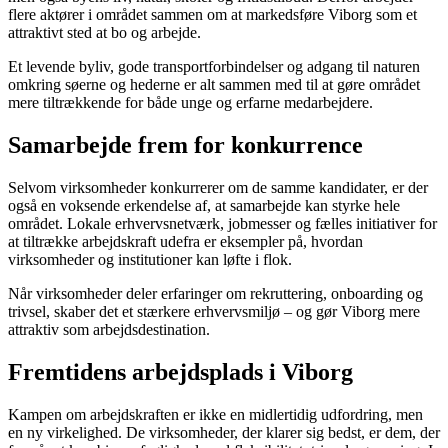
flere aktører i området sammen om at markedsføre Viborg som et
attraktivt sted at bo og arbejde.
Et levende byliv, gode transportforbindelser og adgang til naturen
omkring søerne og hederne er alt sammen med til at gøre området
mere tiltrækkende for både unge og erfarne medarbejdere.
Samarbejde frem for konkurrence
Selvom virksomheder konkurrerer om de samme kandidater, er der
også en voksende erkendelse af, at samarbejde kan styrke hele
området. Lokale erhvervsnetværk, jobmesser og fælles initiativer for
at tiltrække arbejdskraft udefra er eksempler på, hvordan
virksomheder og institutioner kan løfte i flok.
Når virksomheder deler erfaringer om rekruttering, onboarding og
trivsel, skaber det et stærkere erhvervsmiljø – og gør Viborg mere
attraktiv som arbejdsdestination.
Fremtidens arbejdsplads i Viborg
Kampen om arbejdskraften er ikke en midlertidig udfordring, men
en ny virkelighed. De virksomheder, der klarer sig bedst, er dem, der