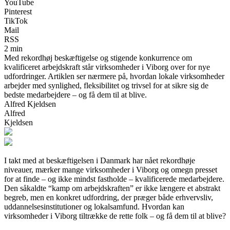
YouTube
Pinterest
TikTok
Mail
RSS
2 min
Med rekordhøj beskæftigelse og stigende konkurrence om
kvalificeret arbejdskraft står virksomheder i Viborg over for nye
udfordringer. Artiklen ser nærmere på, hvordan lokale virksomheder
arbejder med synlighed, fleksibilitet og trivsel for at sikre sig de
bedste medarbejdere – og få dem til at blive.
Alfred Kjeldsen
Alfred
Kjeldsen
I takt med at beskæftigelsen i Danmark har nået rekordhøje
niveauer, mærker mange virksomheder i Viborg og omegn presset
for at finde – og ikke mindst fastholde – kvalificerede medarbejdere.
Den såkaldte “kamp om arbejdskraften” er ikke længere et abstrakt
begreb, men en konkret udfordring, der præger både erhvervsliv,
uddannelsesinstitutioner og lokalsamfund. Hvordan kan
virksomheder i Viborg tiltrække de rette folk – og få dem til at blive?