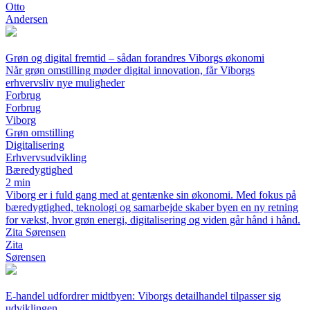
Otto
Andersen
Grøn og digital fremtid – sådan forandres Viborgs økonomi
Når grøn omstilling møder digital innovation, får Viborgs
erhvervsliv nye muligheder
Forbrug
Forbrug
Viborg
Grøn omstilling
Digitalisering
Erhvervsudvikling
Bæredygtighed
2 min
Viborg er i fuld gang med at gentænke sin økonomi. Med fokus på
bæredygtighed, teknologi og samarbejde skaber byen en ny retning
for vækst, hvor grøn energi, digitalisering og viden går hånd i hånd.
Zita Sørensen
Zita
Sørensen
E-handel udfordrer midtbyen: Viborgs detailhandel tilpasser sig
udviklingen