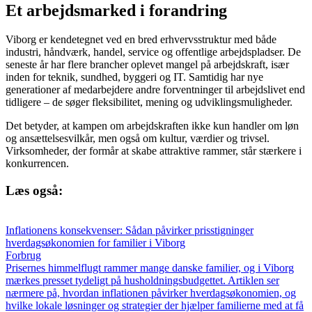
Et arbejdsmarked i forandring
Viborg er kendetegnet ved en bred erhvervsstruktur med både
industri, håndværk, handel, service og offentlige arbejdspladser. De
seneste år har flere brancher oplevet mangel på arbejdskraft, især
inden for teknik, sundhed, byggeri og IT. Samtidig har nye
generationer af medarbejdere andre forventninger til arbejdslivet end
tidligere – de søger fleksibilitet, mening og udviklingsmuligheder.
Det betyder, at kampen om arbejdskraften ikke kun handler om løn
og ansættelsesvilkår, men også om kultur, værdier og trivsel.
Virksomheder, der formår at skabe attraktive rammer, står stærkere i
konkurrencen.
Læs også:
Inflationens konsekvenser: Sådan påvirker prisstigninger
hverdagsøkonomien for familier i Viborg
Forbrug
Prisernes himmelflugt rammer mange danske familier, og i Viborg
mærkes presset tydeligt på husholdningsbudgettet. Artiklen ser
nærmere på, hvordan inflationen påvirker hverdagsøkonomien, og
hvilke lokale løsninger og strategier der hjælper familierne med at få