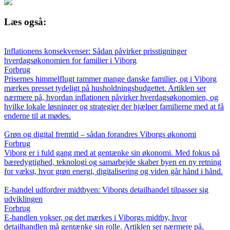
Læs også:
Inflationens konsekvenser: Sådan påvirker prisstigninger
hverdagsøkonomien for familier i Viborg
Forbrug
Prisernes himmelflugt rammer mange danske familier, og i Viborg
mærkes presset tydeligt på husholdningsbudgettet. Artiklen ser
nærmere på, hvordan inflationen påvirker hverdagsøkonomien, og
hvilke lokale løsninger og strategier der hjælper familierne med at få
enderne til at mødes.
Grøn og digital fremtid – sådan forandres Viborgs økonomi
Forbrug
Viborg er i fuld gang med at gentænke sin økonomi. Med fokus på
bæredygtighed, teknologi og samarbejde skaber byen en ny retning
for vækst, hvor grøn energi, digitalisering og viden går hånd i hånd.
E-handel udfordrer midtbyen: Viborgs detailhandel tilpasser sig
udviklingen
Forbrug
E-handlen vokser, og det mærkes i Viborgs midtby, hvor
detailhandlen må gentænke sin rolle. Artiklen ser nærmere på,