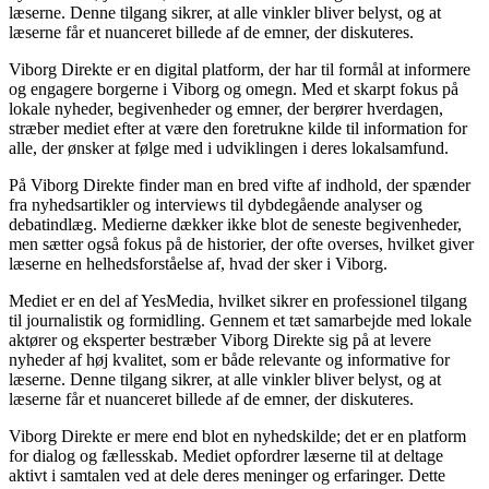
læserne. Denne tilgang sikrer, at alle vinkler bliver belyst, og at
læserne får et nuanceret billede af de emner, der diskuteres.
Viborg Direkte er en digital platform, der har til formål at informere
og engagere borgerne i Viborg og omegn. Med et skarpt fokus på
lokale nyheder, begivenheder og emner, der berører hverdagen,
stræber mediet efter at være den foretrukne kilde til information for
alle, der ønsker at følge med i udviklingen i deres lokalsamfund.
På Viborg Direkte finder man en bred vifte af indhold, der spænder
fra nyhedsartikler og interviews til dybdegående analyser og
debatindlæg. Medierne dækker ikke blot de seneste begivenheder,
men sætter også fokus på de historier, der ofte overses, hvilket giver
læserne en helhedsforståelse af, hvad der sker i Viborg.
Mediet er en del af YesMedia, hvilket sikrer en professionel tilgang
til journalistik og formidling. Gennem et tæt samarbejde med lokale
aktører og eksperter bestræber Viborg Direkte sig på at levere
nyheder af høj kvalitet, som er både relevante og informative for
læserne. Denne tilgang sikrer, at alle vinkler bliver belyst, og at
læserne får et nuanceret billede af de emner, der diskuteres.
Viborg Direkte er mere end blot en nyhedskilde; det er en platform
for dialog og fællesskab. Mediet opfordrer læserne til at deltage
aktivt i samtalen ved at dele deres meninger og erfaringer. Dette