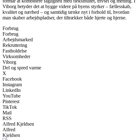
formår at kombinere faglighed med fleksibilitet, trivsel og mening. I
Viborg betyder det at bygge videre på byens styrker – fællesskab,
kvalitet og nærhed – og samtidig tænke nyt i forhold til, hvordan
man skaber arbejdspladser, der tiltrækker både hjerte og hjerne.
Forbrug
Forbrug
Arbejdsmarked
Rekruttering
Fastholdelse
Virksomheder
Viborg
Del og spred varme
X
Facebook
Instagram
LinkedIn
YouTube
Pinterest
TikTok
Mail
RSS
Alfred Kjeldsen
Alfred
Kjeldsen