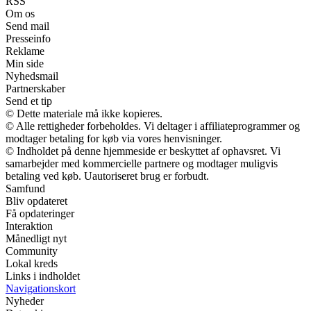
RSS
Om os
Send mail
Presseinfo
Reklame
Min side
Nyhedsmail
Partnerskaber
Send et tip
© Dette materiale må ikke kopieres.
© Alle rettigheder forbeholdes. Vi deltager i affiliateprogrammer og
modtager betaling for køb via vores henvisninger.
© Indholdet på denne hjemmeside er beskyttet af ophavsret. Vi
samarbejder med kommercielle partnere og modtager muligvis
betaling ved køb. Uautoriseret brug er forbudt.
Samfund
Bliv opdateret
Få opdateringer
Interaktion
Månedligt nyt
Community
Lokal kreds
Links i indholdet
Navigationskort
Nyheder