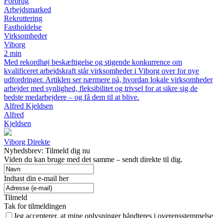
Forbrug
Arbejdsmarked
Rekruttering
Fastholdelse
Virksomheder
Viborg
2 min
Med rekordhøj beskæftigelse og stigende konkurrence om
kvalificeret arbejdskraft står virksomheder i Viborg over for nye
udfordringer. Artiklen ser nærmere på, hvordan lokale virksomheder
arbejder med synlighed, fleksibilitet og trivsel for at sikre sig de
bedste medarbejdere – og få dem til at blive.
Alfred Kjeldsen
Alfred
Kjeldsen
Viborg Direkte
Nyhedsbrev: Tilmeld dig nu
Viden du kan bruge med det samme – sendt direkte til dig.
Indtast din e-mail her
Tilmeld
Tak for tilmeldingen
Jeg accepterer, at mine oplysninger håndteres i overensstemmelse