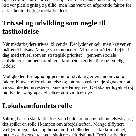
kræver planlægning og tillid, men kan være en afgørende faktor for
at fastholde dygtige medarbejdere.
Trivsel og udvikling som nøgle til
fastholdelse
Når medarbejdere trives, bliver de. Det lyder enkelt, men kræver en
målrettet indsats. Mange virksomheder i Viborg-området arbejder i
dag med trivsel som en strategisk prioritet – gennem sociale
aktiviteter, sundhedsordninger, kompetenceudvikling og tydelig
ledelse.
Muligheden for faglig og personlig udvikling er en anden vigtig
faktor. Kurser, efteruddannelse og interne karriereveje signalerer, at
virksomheden investerer i sine medarbejdere. Det skaber loyalitet og
motivation – og gør det lettere at rekruttere nye.
Lokalsamfundets rolle
Viborg har en stærk identitet som både kultur- og uddannelsesby, og
det spiller en rolle i kampen om arbejdskraften. Mange tilflyttere
vælger arbejdsplads og bopæl ud fra helheden – ikke kun jobbet,
men også byens liv, natur, skoler og fritidstilbud. Derfor arbejder