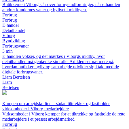
Butikkerne i Viborg står over for nye udfordringer, når e-handlen
ændrer kundernes vaner og bylivet i midtbyen.
Forbrug
Forbrug
E-handel
Detailhandel
Viborg
Byudvikling
Forbrugsvaner
3 min
E-handlen vokser, og det mærkes i Viborgs midtby, hvor
detailhandlen må gentænke sin rolle. Artiklen ser nærmere på,
hvordan butikker, byliv og samarbejde udvikler sig i takt med de
digitale forbrugsvaner.
Liam Bertelsen
Liam
Bertelsen
Kampen om arbejdskraften – sådan tiltrækker og fastholder
virksomheder i Viborg medarbejdere
Virksomheder i Viborg kæmper for at tiltrække og fastholde de rette
medarbejdere i et presset arbejdsmarked
Forbrug