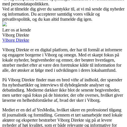
med persondatapolitikken.
Ved at tilmelde dig giver du samtykke til, at vi må sende dig nyheder
og information. Du accepterer samtidig vores vilkår og
privatlivspolitik, og du kan altid framelde dig igen.
Lær os at kende
Viborg Direkte
Viborg Direkte
Viborg Direkte er en digital platform, der har til formål at informere
og engagere borgerne i Viborg og omegn. Med et skarpt fokus på
lokale nyheder, begivenheder og emner, der berører hverdagen,
stræber mediet efter at være den foretrukne kilde til information for
alle, der ønsker at følge med i udviklingen i deres lokalsamfund.
På Viborg Direkte finder man en bred vifte af indhold, der spænder
fra nyhedsartikler og interviews til dybdegående analyser og
debatindlæg. Medierne dækker ikke blot de seneste begivenheder,
men sætter også fokus på de historier, der ofte overses, hvilket giver
læserne en helhedsforståelse af, hvad der sker i Viborg.
Mediet er en del af YesMedia, hvilket sikrer en professionel tilgang
til journalistik og formidling. Gennem et tæt samarbejde med lokale
aktører og eksperter bestræber Viborg Direkte sig på at levere
nyheder af høj kvalitet, som er både relevante og informative for