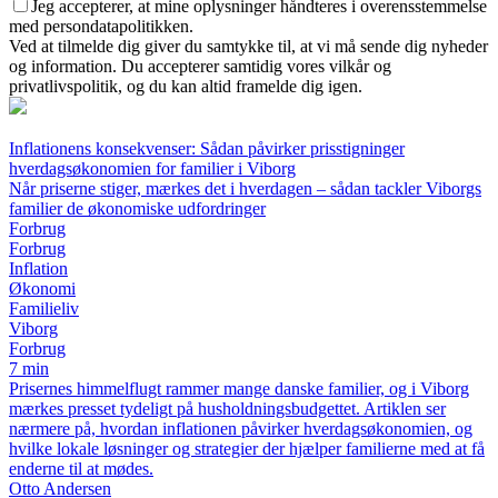
Jeg accepterer, at mine oplysninger håndteres i overensstemmelse
med persondatapolitikken.
Ved at tilmelde dig giver du samtykke til, at vi må sende dig nyheder
og information. Du accepterer samtidig vores vilkår og
privatlivspolitik, og du kan altid framelde dig igen.
Inflationens konsekvenser: Sådan påvirker prisstigninger
hverdagsøkonomien for familier i Viborg
Når priserne stiger, mærkes det i hverdagen – sådan tackler Viborgs
familier de økonomiske udfordringer
Forbrug
Forbrug
Inflation
Økonomi
Familieliv
Viborg
Forbrug
7 min
Prisernes himmelflugt rammer mange danske familier, og i Viborg
mærkes presset tydeligt på husholdningsbudgettet. Artiklen ser
nærmere på, hvordan inflationen påvirker hverdagsøkonomien, og
hvilke lokale løsninger og strategier der hjælper familierne med at få
enderne til at mødes.
Otto Andersen