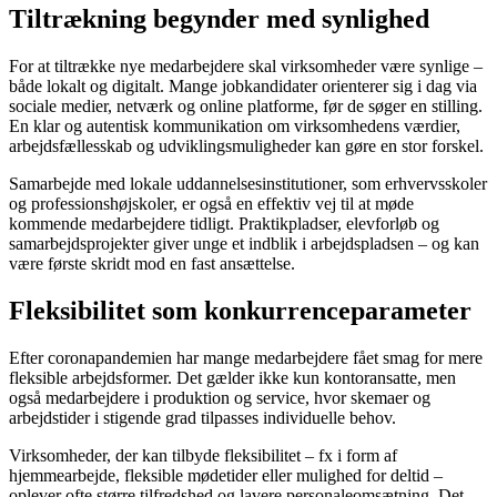
Tiltrækning begynder med synlighed
For at tiltrække nye medarbejdere skal virksomheder være synlige –
både lokalt og digitalt. Mange jobkandidater orienterer sig i dag via
sociale medier, netværk og online platforme, før de søger en stilling.
En klar og autentisk kommunikation om virksomhedens værdier,
arbejdsfællesskab og udviklingsmuligheder kan gøre en stor forskel.
Samarbejde med lokale uddannelsesinstitutioner, som erhvervsskoler
og professionshøjskoler, er også en effektiv vej til at møde
kommende medarbejdere tidligt. Praktikpladser, elevforløb og
samarbejdsprojekter giver unge et indblik i arbejdspladsen – og kan
være første skridt mod en fast ansættelse.
Fleksibilitet som konkurrenceparameter
Efter coronapandemien har mange medarbejdere fået smag for mere
fleksible arbejdsformer. Det gælder ikke kun kontoransatte, men
også medarbejdere i produktion og service, hvor skemaer og
arbejdstider i stigende grad tilpasses individuelle behov.
Virksomheder, der kan tilbyde fleksibilitet – fx i form af
hjemmearbejde, fleksible mødetider eller mulighed for deltid –
oplever ofte større tilfredshed og lavere personaleomsætning. Det