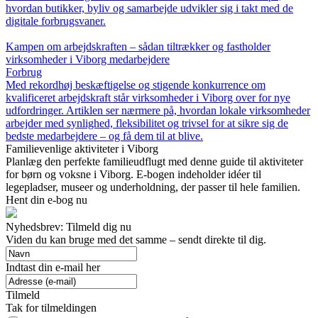
hvordan butikker, byliv og samarbejde udvikler sig i takt med de
digitale forbrugsvaner.
Kampen om arbejdskraften – sådan tiltrækker og fastholder
virksomheder i Viborg medarbejdere
Forbrug
Med rekordhøj beskæftigelse og stigende konkurrence om
kvalificeret arbejdskraft står virksomheder i Viborg over for nye
udfordringer. Artiklen ser nærmere på, hvordan lokale virksomheder
arbejder med synlighed, fleksibilitet og trivsel for at sikre sig de
bedste medarbejdere – og få dem til at blive.
Familievenlige aktiviteter i Viborg
Planlæg den perfekte familieudflugt med denne guide til aktiviteter
for børn og voksne i Viborg. E-bogen indeholder idéer til
legepladser, museer og underholdning, der passer til hele familien.
Hent din e-bog nu
Nyhedsbrev: Tilmeld dig nu
Viden du kan bruge med det samme – sendt direkte til dig.
Indtast din e-mail her
Tilmeld
Tak for tilmeldingen