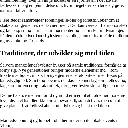
underholdning. Den frivillige indsats er en hjørnesten i det lokale
fællesskab – og en påmindelse om, hvor meget der kan lade sig gøre,
når man løfter i flok.
Flere steder samarbejder foreninger, skoler og idrætsklubber om at
skabe arrangementer, der favner bredt. Det kan være alt fra motionsløb
og fællesspisning til musikarrangementer og historiske rundvisninger.
På den måde bliver landsbyfesten et samlingspunkt, hvor både tradition
og nytænkning får plads.
Traditioner, der udvikler sig med tiden
Selvom mange landsbyfester bygger på gamle traditioner, formår de at
forny sig. Nye generationer bringer moderne elementer ind – som
lokale madboder, musik fra nye genrer eller aktiviteter med fokus på
bæredygtighed. Samtidig bevares de klassiske indslag som fællessang,
kagekonkurrencer og traktortræk, der giver festen sin særlige charme.
Denne balance mellem fortid og nutid er med til at holde traditionerne
levende. Det handler ikke om at bevare alt, som det var, men om at
give plads til, at fællesskabet kan udvikle sig i takt med tiden.
Markedsstemning og loppefund – her finder du de lokale events i
Viborg