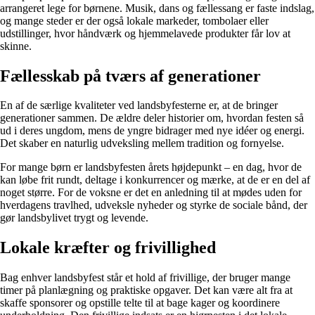
arrangeret lege for børnene. Musik, dans og fællessang er faste indslag,
og mange steder er der også lokale markeder, tombolaer eller
udstillinger, hvor håndværk og hjemmelavede produkter får lov at
skinne.
Fællesskab på tværs af generationer
En af de særlige kvaliteter ved landsbyfesterne er, at de bringer
generationer sammen. De ældre deler historier om, hvordan festen så
ud i deres ungdom, mens de yngre bidrager med nye idéer og energi.
Det skaber en naturlig udveksling mellem tradition og fornyelse.
For mange børn er landsbyfesten årets højdepunkt – en dag, hvor de
kan løbe frit rundt, deltage i konkurrencer og mærke, at de er en del af
noget større. For de voksne er det en anledning til at mødes uden for
hverdagens travlhed, udveksle nyheder og styrke de sociale bånd, der
gør landsbylivet trygt og levende.
Lokale kræfter og frivillighed
Bag enhver landsbyfest står et hold af frivillige, der bruger mange
timer på planlægning og praktiske opgaver. Det kan være alt fra at
skaffe sponsorer og opstille telte til at bage kager og koordinere