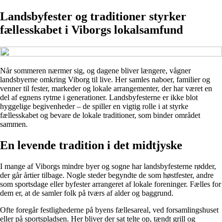
Landsbyfester og traditioner styrker
fællesskabet i Viborgs lokalsamfund
Når sommeren nærmer sig, og dagene bliver længere, vågner
landsbyerne omkring Viborg til live. Her samles naboer, familier og
venner til fester, markeder og lokale arrangementer, der har været en
del af egnens rytme i generationer. Landsbyfesterne er ikke blot
hyggelige begivenheder – de spiller en vigtig rolle i at styrke
fællesskabet og bevare de lokale traditioner, som binder området
sammen.
En levende tradition i det midtjyske
I mange af Viborgs mindre byer og sogne har landsbyfesterne rødder,
der går årtier tilbage. Nogle steder begyndte de som høstfester, andre
som sportsdage eller byfester arrangeret af lokale foreninger. Fælles for
dem er, at de samler folk på tværs af alder og baggrund.
Ofte foregår festlighederne på byens fællesareal, ved forsamlingshuset
eller på sportspladsen. Her bliver der sat telte op, tændt grill og